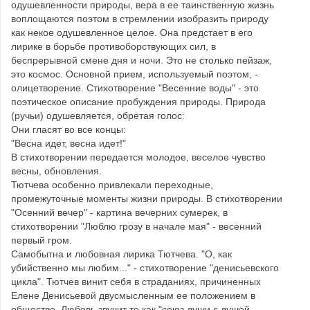
одушевленности природы, вера в ее таинственную жизнь
воплощаются поэтом в стремлении изобразить природу
как некое одушевленное целое. Она предстает в его
лирике в борьбе противоборствующих сил, в
беспрерывной смене дня и ночи. Это не столько пейзаж,
это космос. Основной прием, используемый поэтом, -
олицетворение. Стихотворение "Весенние воды" - это
поэтическое описание пробуждения природы. Природа
(ручьи) одушевляется, обретая голос:
Они гласят во все концы:
"Весна идет, весна идет!"
В стихотворении передается молодое, веселое чувство
весны, обновления.
Тютчева особенно привлекали переходные,
промежуточные моменты жизни природы. В стихотворении
"Осенний вечер" - картина вечерних сумерек, в
стихотворении "Люблю грозу в начале мая" - весенний
первый гром.
Самобытна и любовная лирика Тютчева. "О, как
убийственно мы любим..." - стихотворение "денисьевского
цикла". Тютчев винит себя в страданиях, причиненных
Елене Денисьевой двусмысленным ее положением в
обществе. Любовь звучит то как "союз души с душой