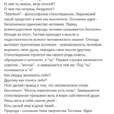
О чем ты воешь, ветр ночной?
О чем так сетуешь бездумно?
"Silentium" - философское стихотворение. Лирический
герой предстает в нем как мыслитель. Основная идея -
бесконечное одиночество человека. Перед
всемогуществом природы человек оказывается бессилен.
Исходя из этого, Тютчев приходит к мысли о
недостаточности всякого человеческого знания. Отсюда
вытекает трагическая коллизия - невозможность человека
выразить свою душу, передать свои мысли другому.
Стихотворение строится как своего рода советы,
обращение к читателю, к "ты". Первая строфа начинается
советом - "молчи" - и завершается тем же. Под "ты"
понимается и "я":
Как сердцу высказать себя?
Другому как понять тебя?
Поэт делает вывод о том, что человеческое слово
бессильно: "Мысль изреченная есть ложь". Завершается
стихотворение призывом жить в мире собственной души:
Лишь жить в себе самом умей -
Есть целый мир в душе твоей...
Природа - основная тема творчества Тютчева. Идея