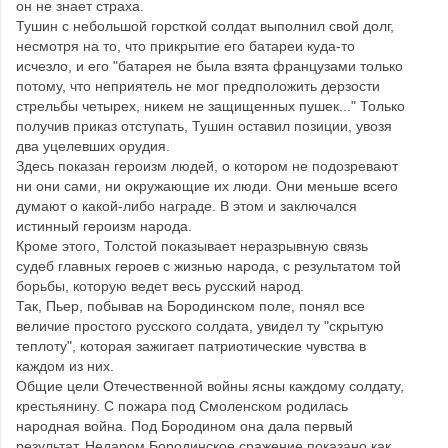
он не знает страха.
Тушин с небольшой горсткой солдат выполнил свой долг,
несмотря на то, что прикрытие его батареи куда-то
исчезло, и его "батарея не была взята французами только
потому, что неприятель не мог предположить дерзости
стрельбы четырех, никем не защищенных пушек..." Только
получив приказ отступать, Тушин оставил позиции, увозя
два уцелевших орудия.
Здесь показан героизм людей, о котором не подозревают
ни они сами, ни окружающие их люди. Они меньше всего
думают о какой-либо награде. В этом и заключался
истинный героизм народа.
Кроме этого, Толстой показывает неразрывную связь
судеб главных героев с жизнью народа, с результатом той
борьбы, которую ведет весь русский народ.
Так, Пьер, побывав на Бородинском поле, понял все
величие простого русского солдата, увидел ту "скрытую
теплоту", которая зажигает патриотические чувства в
каждом из них.
Общие цели Отечественной войны ясны каждому солдату,
крестьянину. С пожара под Смоленском родилась
народная война. Под Бородином она дала первый
результат. Недаром Бородинское сражение показано как