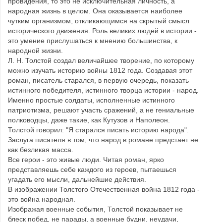
провидения, то это не исключительная личность, а
народная жизнь в целом. Она оказывается наиболее
чутким организмом, откликающимся на скрытый смысл
исторического движения. Роль великих людей в истории -
это умение прислушаться к мнению большинства, к
народной жизни.
Л. Н. Толстой создал величайшее творение, по которому
можно изучать историю войны 1812 года. Создавая этот
роман, писатель старался, в первую очередь, показать
истинного победителя, истинного творца истории - народ.
Именно простые солдаты, исполненные истинного
патриотизма, решают участь сражений, а не гениальные
полководцы, даже такие, как Кутузов и Наполеон.
Толстой говорил: "Я старался писать историю народа".
Заслуга писателя в том, что народ в романе предстает не
как безликая масса.
Все герои - это живые люди. Читая роман, ярко
представляешь себе каждого из героев, пытаешься
угадать его мысли, дальнейшие действия.
В изображении Толстого Отечественная война 1812 года -
это война народная.
Изображая военные события, Толстой показывает не
блеск побед, не парады, а военные будни, неудачи,