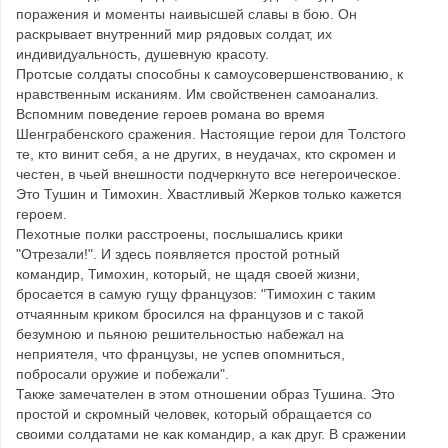
поражения и моменты наивысшей славы в бою. Он
раскрывает внутренний мир рядовых солдат, их
индивидуальность, душевную красоту.
Протсые солдаты способны к самоусовершенствованию, к
нравственным исканиям. Им свойственен самоанализ.
Вспомним поведение героев романа во время
Шенграбенского сражения. Настоящие герои для Толстого
те, кто винит себя, а не других, в неудачах, кто скромен и
честен, в чьей внешности подчеркнуто все негероическое.
Это Тушин и Тимохин. Хвастливый Жерков только кажется
героем.
Пехотные полки расстроены, послышались крики
"Отрезали!". И здесь появляется простой ротный
командир, Тимохин, который, не щадя своей жизни,
бросается в самую гущу французов: "Тимохин с таким
отчаянным криком бросился на французов и с такой
безумною и пьяною решительностью набежал на
неприятеля, что французы, не успев опомниться,
побросали оружие и побежали".
Также замечателен в этом отношении образ Тушина. Это
простой и скромный человек, который обращается со
своими солдатами не как командир, а как друг. В сражении