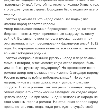
"народная битва". Толстой начинает описание битвы с тех,
кто решает участь страны. Бородино было подвигом всего
народа.
Толстой доказывает, что народ совершил подвиг, что
именно народ является героем.
Автор показывает величие борющегося народа, но также
бедствия, тяготы, муки, принесенные каждому человеку
войной. Большие потери понесла русская армия и при
отступлении, и при преследовании французов зимой 1812
года. Но народная армия вынесла все тяжкие испытания
во имя свободной родины.
Толстой изобразил великий русский народ в переломный
момент истории, в тот момент, когда стоял вопрос: быть
или не быть русскому государству? На протяжении всего
романа автор подчеркивает, что именно благодаря народу
Россия вышла из войны победительницей. Не во имя
наград, чинов и славы сражались и умирали русские
солдаты. В этом романе Толстой решил сложную задачу,
отвечающую его историческим взглядам: он создал образ
целого народа, но при этом ни один человек из народа не
стал главным героем романа. На страницах эпопеи народ
проявляется лишь тогда, когда речь идет о судьбе всей